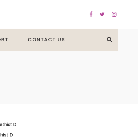
ORT
CONTACT US
hist D