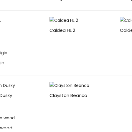
Caldea HL 2
Cald
gio
 Dusky
Clayston Beanco
 wood