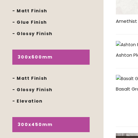
- Matt Finish
Amethist 
- Glue Finish
- Glossy Finish
Ashton Pl
300x600mm
- Matt Finish
Basalt Gr
- Glossy Finish
- Elevation
300x450mm