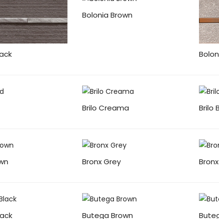
Bolonia Brown
lack
Bolo
Brilo Creama
Brilo
own
Bronx Grey
Bronx
lack
Butega Brown
Buteg