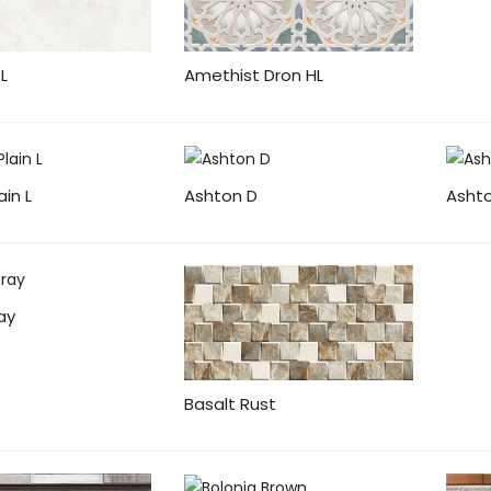
L
Amethist Dron HL
ain L
Ashton D
Ashto
ay
Basalt Rust